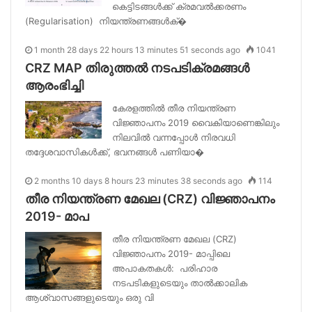
കെട്ടിടങ്ങൾക്ക് ക്രമവൽക്കരണം
(Regularisation) നിയന്ത്രണങ്ങൾക്�
1 month 28 days 22 hours 13 minutes 51 seconds ago
1041
CRZ MAP തിരുത്തൽ നടപടിക്രമങ്ങൾ
ആരംഭിച്ചി
കേരളത്തിൽ തീര നിയന്ത്രണ
വിജ്ഞാപനം 2019 വൈകിയാണെങ്കിലും
നിലവിൽ വന്നപ്പോൾ നിരവധി
തദ്ദേശവാസികൾക്ക്, ഭവനങ്ങൾ പണിയാ�
2 months 10 days 8 hours 23 minutes 38 seconds ago
114
തീര നിയന്ത്രണ മേഖല (CRZ) വിജ്ഞാപനം
2019- മാപ
തീര നിയന്ത്രണ മേഖല (CRZ)
വിജ്ഞാപനം 2019- മാപ്പിലെ
അപാകതകൾ: പരിഹാര
നടപടികളുടെയും താൽക്കാലിക
ആശ്വാസങ്ങളുടെയും ഒരു വി