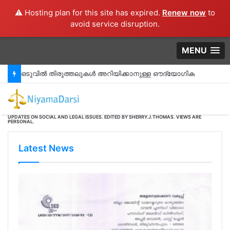
⚠️ Hosting plan for this site has expired.
Renew now
to
avoid service disruption.
MENU
ഒടുവിൽ തിരുത്തലുകൾ അറിയിക്കാനുള്ള ഔദ്യോഗിക
നടപടിക്രമങ്ങൾ തദ്ദേശ ഭരണകൂടങ്ങൾക്ക് ലഭിച്ചു
തുടങ്ങി.#CRZ_MAP_ANOMALY
UPDATES ON SOCIAL AND LEGAL ISSUES. EDITED BY SHERRY.J.THOMAS. VIEWS ARE
PERSONAL.
Latest News