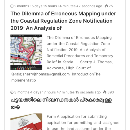
2 months 15 days 15 hours 14 minutes 47 seconds ago
75
The Dilemma of Erroneous Mapping under
the Coastal Regulation Zone Notification
2019: An Analysis of
The Dilemma of Erroneous Mapping
under the Coastal Regulation Zone
Notification 2019: An Analysis of
Remedial Procedures and Temporary
Relief in Kerala Sherry J. Thomas,
Advocate, High Court of
Kerala;sherryjthomas@gmail.com IntroductionThe
implementatio
3 months 4 days 17 hours 47 minutes 19 seconds ago
390
പട്ടയത്തിലെ നിബന്ധനകൾ പ്രകാരമുള്ള
ത�
Form A application for submitting
application for permitting land assignee
to use the land assigned under the