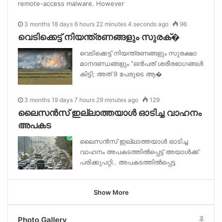
remote-access malware. However
3 months 18 days 6 hours 22 minutes 4 seconds ago
96
വെടിക്കെട്ട് നിയന്ത്രണങ്ങളും സുരക്�
വെടിക്കെട്ട് നിയന്ത്രണങ്ങളും സുരക്ഷാ
മാനദണ്ഡങ്ങളും "ഒൻപത് ശരീരഭാഗങ്ങൾ
കിട്ടി; അത് 9 പേരുടെ ആ�
3 months 19 days 7 hours 29 minutes ago
129
ലൈസൻസ് ഇല്ലാത്തയാൾ ഓടിച്ച വാഹനം
അപകട
ലൈസൻസ് ഇല്ലാത്തയാൾ ഓടിച്ച
വാഹനം അപകടത്തിൽപ്പെട്ട് അയാൾക്ക്
പരിക്കുപറ്റി.. അപകടത്തിൽപ്പെട്ട
Show More
Photo Gallery