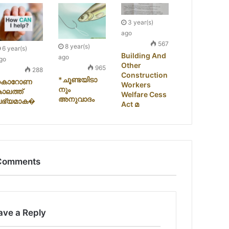
3 year(s)
ago
567
8 year(s)
6 year(s)
Building And
ago
go
Other
965
288
Construction
*ചൂണ്ടയിടാ
കൊറോണ
Workers
നും
ാലത്ത്
Welfare Cess
അനുവാദം
ലഭ്യമാക�
Act മ
Comments
ave a Reply