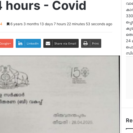
4 hours - Covid
വാങ
കാ
33
പ്പ
74
6 years 3 months 13 days 7 hours 22 minutes 53 seconds ago
കു
തൊ
24
Google+
LinkedIn
Share via Email
Print
പൊത
സിവ
Re