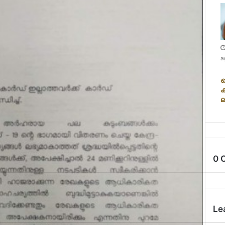
a
ക
0 
Le