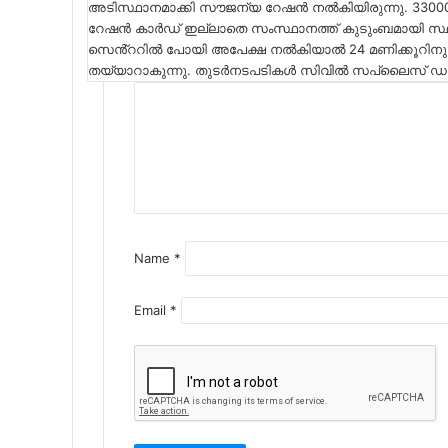
അടിസ്ഥാനമാക്കി സൗജന്യ റേഷൻ നൽകിയിരുന്നു. 33000
റേഷൻ കാർഡ് ഇല്ലാതെ സംസ്ഥാനത്ത് കുടുംബമായി സ
സെൻ്ററിൽ പോയി അപേക്ഷ നൽകിയാൽ 24 മണിക്കൂറിനു
തയ്യാറാകുന്നു. തുടർനടപടികൾ സിവിൽ സപ്ലൈസ് ഡയറക
Name
*
Email
*