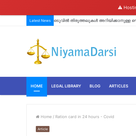
⚠️ Hosti
ഒടുവിൽ തിരുത്തലുകൾ അറിയിക്കാനുള്ള ഔദ
Latest News
തുടങ്ങി.#CRZ_MAP_ANOMALY _
HOME
LEGAL LIBRARY
BLOG
ARTICLES
Home
/
Ration card in 24 hours - Covid
Article