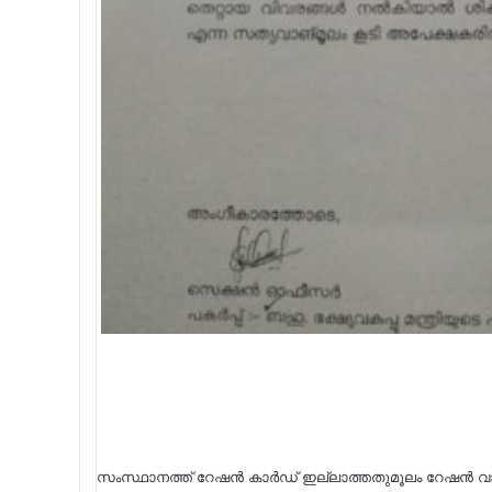
സംസ്ഥാനത്ത് റേഷൻ കാർഡ് ഇല്ലാത്തതുമൂലം റേഷൻ വാ