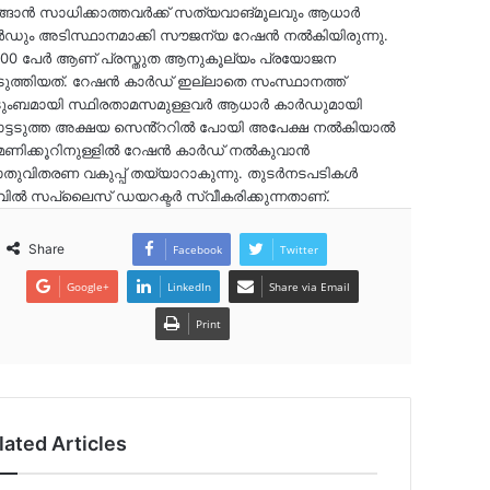
്ങാൻ സാധിക്കാത്തവർക്ക് സത്യവാങ്മൂലവും ആധാർ
ർഡും അടിസ്ഥാനമാക്കി സൗജന്യ റേഷൻ നൽകിയിരുന്നു.
000 പേർ ആണ് പ്രസ്തുത ആനുകൂല്യം പ്രയോജന
െടുത്തിയത്. റേഷൻ കാർഡ് ഇല്ലാതെ സംസ്ഥാനത്ത്
ടുംബമായി സ്ഥിരതാമസമുള്ളവർ ആധാർ കാർഡുമായി
ട്ടടുത്ത അക്ഷയ സെൻ്ററിൽ പോയി അപേക്ഷ നൽകിയാൽ
 മണിക്കൂറിനുള്ളിൽ റേഷൻ കാർഡ് നൽകുവാൻ
ുവിതരണ വകുപ്പ് തയ്യാറാകുന്നു. തുടർനടപടികൾ
ിൽ സപ്ലൈസ് ഡയറക്ടർ സ്വീകരിക്കുന്നതാണ്.
Share
Facebook
Twitter
Google+
LinkedIn
Share via Email
Print
lated Articles