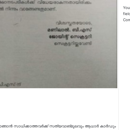
You
fie
Co
ങ്ങാൻ സാധിക്കാത്തവർക്ക് സത്യവാങ്മൂലവും ആധാർ കാർഡും