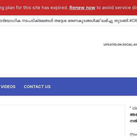
ng plan for this site has expired.
Renew now
to avoid service di
്യോഗിക നടപടിക്രമങ്ങൾ തദ്ദേശ ഭരണകൂടങ്ങൾക്ക് ലഭിച്ചു
UPDATES ON SOCIAL AN
VIDEOS
CONTACT US
" cl
അപ
നൽ
സം