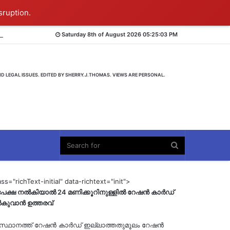
sruption.
Saturday 8th of August 2026 05:25:03 PM
D LEGAL ISSUES. EDITED BY SHERRY.J.THOMAS. VIEWS ARE PERSONAL.
ass="richText-initial" data-richtext="init">
േക്ഷ നൽകിയാൽ 24 മണിക്കൂറിനുള്ളിൽ റേഷൻ കാർഡ്
കുവാൻ ഉത്തരവ്
സ്ഥാനത്ത് റേഷൻ കാർഡ് ഇല്ലാത്തതുമൂലം റേഷൻ