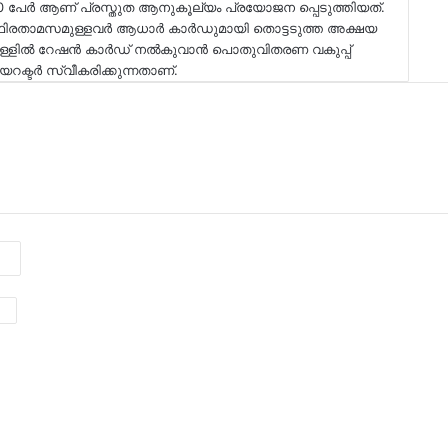
 പേർ ആണ് പ്രസ്തുത ആനുകൂല്യം പ്രയോജന പ്പെടുത്തിയത്.
്ഥിരതാമസമുള്ളവർ ആധാർ കാർഡുമായി തൊട്ടടുത്ത അക്ഷയ
ള്ളിൽ റേഷൻ കാർഡ് നൽകുവാൻ പൊതുവിതരണ വകുപ്പ്
്ടർ സ്വീകരിക്കുന്നതാണ്.