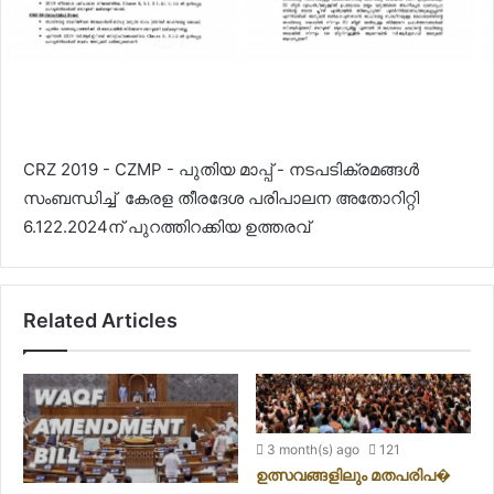
CRZ 2019 - CZMP - പുതിയ മാപ്പ് - നടപടിക്രമങ്ങൾ
സംബന്ധിച്ച് കേരള തീരദേശ പരിപാലന അതോറിറ്റി
6.122.2024ന് പുറത്തിറക്കിയ ഉത്തരവ്
Related Articles
3 month(s) ago
121
ഉത്സവങ്ങളിലും മതപരിപ�