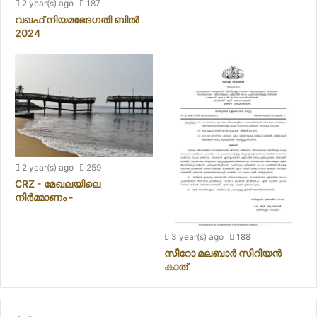
2 year(s) ago
187
വഖഫ് നിയമഭേദഗതി ബിൽ
2024
2 year(s) ago
259
CRZ - മേഖലയിലെ
നിർമ്മാണം -
3 year(s) ago
188
സീറോ മലബാർ സിറിയൻ
കാത്