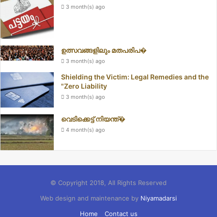
3 month(s) ago
ഉത്സവങ്ങളിലും മതപരിപ�
3 month(s) ago
Shielding the Victim: Legal Remedies and the
"Zero Liability
3 month(s) ago
വെടിക്കെട്ട് നിയന്ത്�
4 month(s) ago
© Copyright 2018, All Rights Reserved
Web design and maintenance by
Niyamadarsi
Home
Contact us