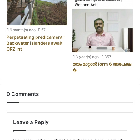
6 month(s) ago
67
Perpetuating predicament :
Backwater islanders await
CRZ Int
3 year(s) ago
357
തരം മാറ്റാൻ form 6 അപേക്ഷ
�
0 Comments
Leave a Reply