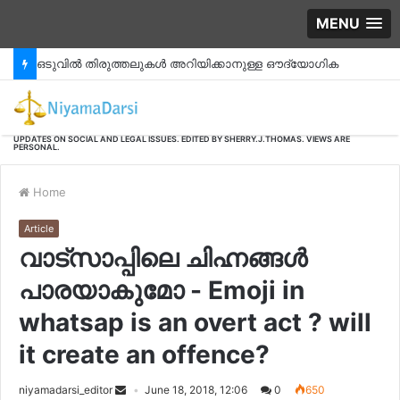
MENU
ഒടുവിൽ തിരുത്തലുകൾ അറിയിക്കാനുള്ള ഔദ്യോഗിക
നടപടിക്രമങ്ങൾ തദ്ദേശ ഭരണകൂടങ്ങൾക്ക് ലഭിച്ചു
തുടങ്ങി.#CRZ_MAP_ANOMALY -
UPDATES ON SOCIAL AND LEGAL ISSUES. EDITED BY SHERRY.J.THOMAS. VIEWS ARE
PERSONAL.
Home
Article
വാട്സാപ്പിലെ ചിഹ്നങ്ങൾ
പാരയാകുമോ - Emoji in
whatsap is an overt act ? will
it create an offence?
niyamadarsi_editor
June 18, 2018, 12:06
0
650