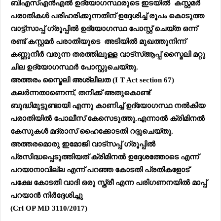
ബിഎസ്എൻഎൽ ഉദ്യോഗസ്ഥരുടെ ഇടയിൽ കസ്റ്റമർ
പരാതികൾ പരിഹരിക്കുന്നതിന് ഉദ്ദേശിച്ച് രൂപം കൊടുത്ത
വാട്ട്സാപ്പ് ഗ്രൂപ്പിൽ ഉദ്യോഗസ്ഥ പോസ്റ്റ് ചെയ്ത ഒന്ന്
രണ്ട് കസ്റ്റമർ പരാതിയുടെ അടിയിൽ മുഖത്തുനിന്ന്
കണ്ണുനീർ വരുന്ന തരത്തിലുള്ള വാട്സ്ആപ്പ് സ്മൈലി മറ്റു
ചില ഉദ്യോഗസ്ഥർ പോസ്റ്റുചെയ്തു.
അത്തരം സ്മൈലി അശ്ലീലത (I T Act section 67)
കലർന്നതാണെന്ന്, തനിക്ക് അതുകൊണ്ട്
ബുദ്ധിമുട്ടുണ്ടായി എന്നു കാണിച്ച് ഉദ്യോഗസ്ഥ നൽകിയ
പരാതിയിൽ പോലീസ് കേസെടുത്തു.
എന്നാൽ ക്രിമിനൽ
കേസുകൾ മദ്രാസ് ഹൈക്കോടതി റദ്ദുചെയ്തു
.
അത്തരമൊരു ഇമോജി വാട്സപ്പ് ഗ്രൂപ്പിൽ
പ്രസിദ്ധപ്പെടുത്തിയത് ക്രിമിനൽ ഉദ്ദേശത്തോടെ എന്ന്
പറയാനാവില്ല എന്ന് പറഞ്ഞ കോടതി
പ്രതികളോട്
പക്ഷേ കോടതി വാദി ഒരു സ്ത്രീ എന്ന പരിഗണനയിൽ മാപ്പ്
പറയാൻ നിർദ്ദേശിച്ചു
(Crl OP MD 3110/2017)